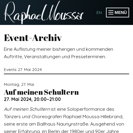
EN
MENÜ
PRODUCTIONS
Event-Archiv
PUBLIKATIONEN
Eine Auflistung meiner bisherigen und kommenden
EVENTS
Auftritte, Veranstaltungen und Presseterminen.
Events 27. Mai 2024
KOLLABORATIONEN
Montag,
27.
Mai
Auf meinen Schultern
WORKSHOPS
27. Mai 2024, 20:00–21:00
SPEAKER & MODERATOR
Auf meinen Schultern
ist eine Soloperformance des
SOMOGO COLLECTIVE
Tänzers und Choreografen Raphael Moussa Hillebrand,
seine erste am Ballhaus Naunynstraße. Ausgehend von
seiner Erfahrung, im Berlin der 1980er und 90er Jahre